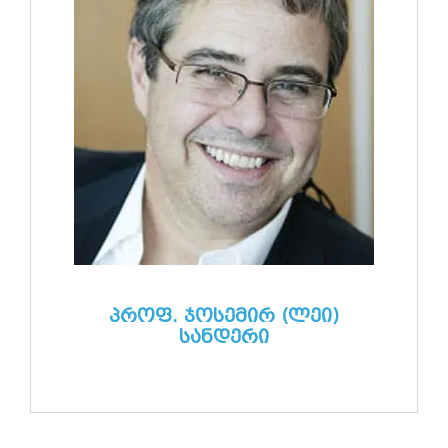
პროფ. ჯოსემირ (ლეი)
სანდერი