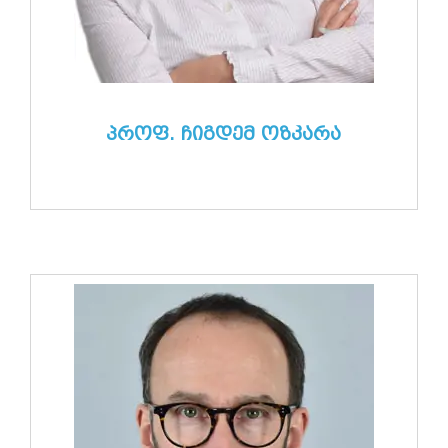
პროფ. ჩიგდემ ოზკარა