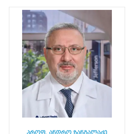
კონტაქტი
პროფ. ანდრო ზანგალაძე