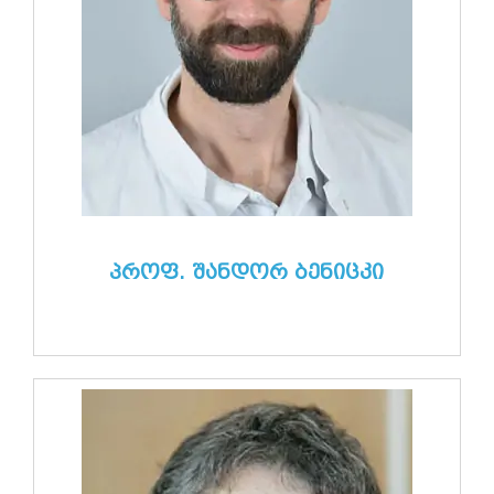
პროფ. შანდორ ბენიცკი