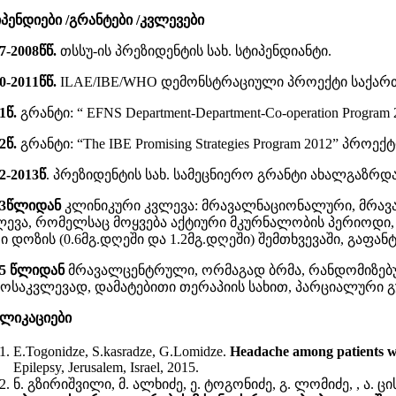
პენდიები /გრანტები /კვლევები
7-2008
წწ.
თსსუ-ის პრეზიდენტის სახ. სტიპენდიანტი.
0-2011
წწ.
ILAE/IBE/WHO დემონსტრაციული პროექტი საქარ
1
წ.
გრანტი: “ EFNS Department-Department-Co-operation Pro
2
წ.
გრანტი: “The IBE Promising Strategies Program 2012” პრო
2-2013
წ
. პრეზიდენტის სახ. სამეცნიერო გრანტი ახალგაზრ
3
წლიდან
კლინიკური კვლევა: მრავალნაციონალური, მრა
ლევა, რომელსაც მოყვება აქტიური მკურნალობის პერიოდი
ი დოზის (0.6მგ.დღეში და 1.2მგ.დღეში) შემთხვევაში, გა
15 წლიდან
მრავალცენტრული, ორმაგად ბრმა, რანდომიზებ
მოსაკვლევად, დამატებითი თერაპიის სახით, პარციალური გ
ბლიკაციები
E.Togonidze, S.kasradze, G.Lomidze.
Headache among patients wit
Epilepsy, Jerusalem, Israel, 2015.
ნ. გზირიშვილი, მ. ალხიძე, ე. ტოგონიძე, გ. ლომიძე, , ა. ცი