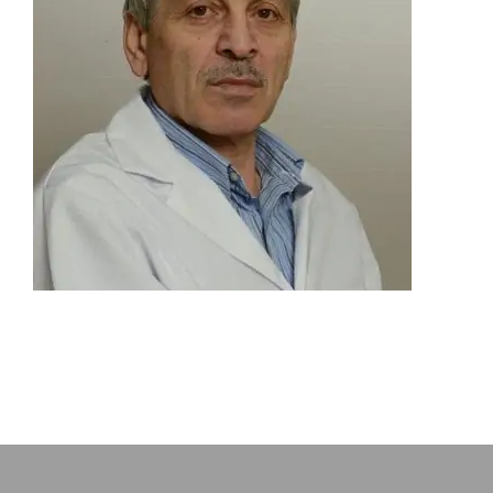
ოთარ თოიძე
ნევროლოგი/ეპილეფტოლოგი
კლინიკური
ნეიროფიზიოლოგი