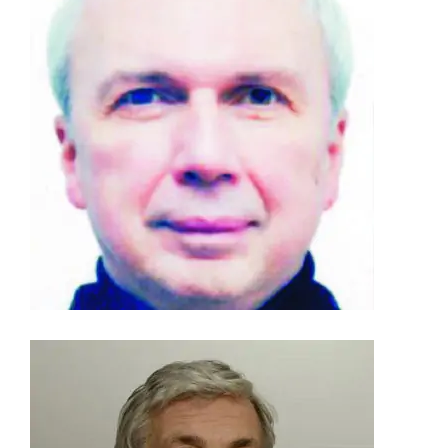
CONTACT
გიორგი ჯაფარიძე
კლინიკური ნეიროფიზიოლოგი