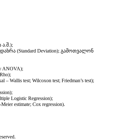
.შ.);
ხრა (Standard Deviation); გამოთვალონ
ay ANOVA);
 Rho);
s test; Wilcoxon test; Friedman’s test);
sion);
 Logistic Regression);
stimate; Cox regression).
eserved.